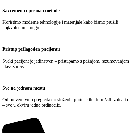
Savremena oprema i metode
Koristimo moderne tehnologije i materijale kako bismo pružili
najkvalitetniju negu.
Pristup prilagođen pacijentu
Svaki pacijent je jedinstven – pristupamo s pažnjom, razumevanjem
i bez žurbe.
Sve na jednom mestu
Od preventivnih pregleda do složenih protetskih i hirurških zahvata
– sve u okviru jedne ordinacije.