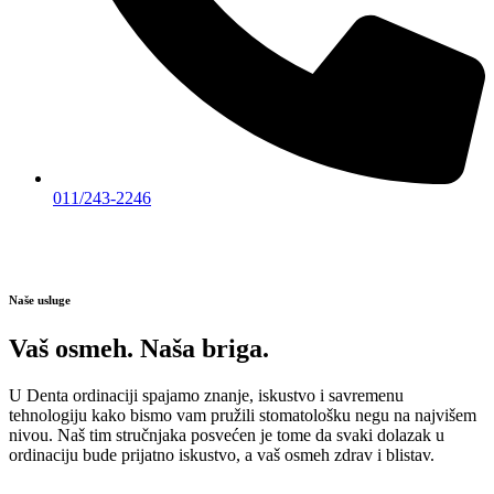
011/243-2246
Naše usluge
Vaš osmeh. Naša briga.
U Denta ordinaciji spajamo znanje, iskustvo i savremenu
tehnologiju kako bismo vam pružili stomatološku negu na najvišem
nivou. Naš tim stručnjaka posvećen je tome da svaki dolazak u
ordinaciju bude prijatno iskustvo, a vaš osmeh zdrav i blistav.