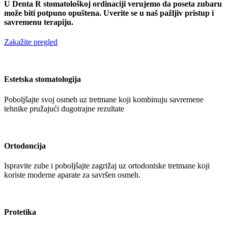
U Denta R stomatološkoj ordinaciji verujemo da poseta zubaru
može biti potpuno opuštena. Uverite se u naš pažljiv pristup i
savremenu terapiju.
Zakažite pregled
Estetska stomatologija
Poboljšajte svoj osmeh uz tretmane koji kombinuju savremene
tehnike pružajući dugotrajne rezultate
Ortodoncija
Ispravite zube i poboljšajte zagrižaj uz ortodontske tretmane koji
koriste moderne aparate za savršen osmeh.
Protetika