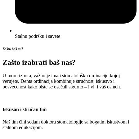
Stalnu podršku i savete
Zašto baš mi?
Zašto izabrati baš nas?
U moru izbora, važno je imati stomatološku ordinaciju kojoj
verujete. Denta ordinacija kombinuje stručnost, iskustvo i
posvećenost kako biste se osećali sigurno – i vi, i vaš osmeh.
Iskusan i stručan tim
Naš tim čini sedam doktora stomatologije sa bogatim iskustvom i
stalnom edukacijom.