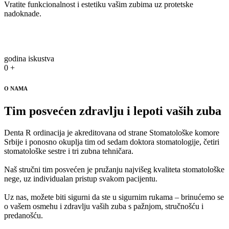
Vratite funkcionalnost i estetiku vašim zubima uz protetske
nadoknade.
godina iskustva
0
+
O NAMA
Tim posvećen zdravlju i lepoti vaših zuba
Denta R ordinacija je akreditovana od strane Stomatološke komore
Srbije i ponosno okuplja tim od sedam doktora stomatologije, četiri
stomatološke sestre i tri zubna tehničara.
Naš stručni tim posvećen je pružanju najvišeg kvaliteta stomatološke
nege, uz individualan pristup svakom pacijentu.
Uz nas, možete biti sigurni da ste u sigurnim rukama – brinućemo se
o vašem osmehu i zdravlju vaših zuba s pažnjom, stručnošću i
predanošću.