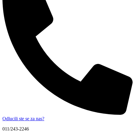
Odlucili ste se za nas?
011/243-2246