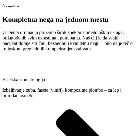
Šta nudimo
Kompletna nega na jednom mestu
U Denta ordinaciji pružamo širok spektar stomatoloških usluga,
prilagođenih svim uzrastima i potrebama. Naš cilj je da svaki
pacijent dobije stručnu, bezbednu i kvalitetnu negu – bilo da je reč o
rutinskom pregledu ili kompleksnijem zahvatu.
Estetska stomatologija
Izbeljivanje zuba, fasete (viniri), kompozitne plombe – za lep i
prirodan osmeh.