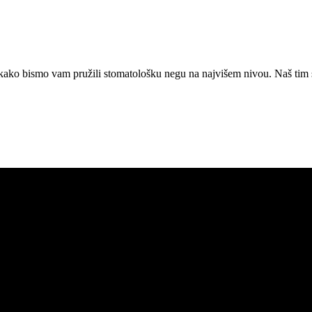
 kako bismo vam pružili stomatološku negu na najvišem nivou. Naš tim 