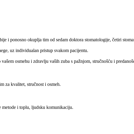
je i ponosno okuplja tim od sedam doktora stomatologije, četiri stomato
nege, uz individualan pristup svakom pacijentu.
o vašem osmehu i zdravlju vaših zuba s pažnjom, stručnošću i predanoš
m za kvalitet, stručnost i osmeh.
e metode i toplu, ljudsku komunikaciju.