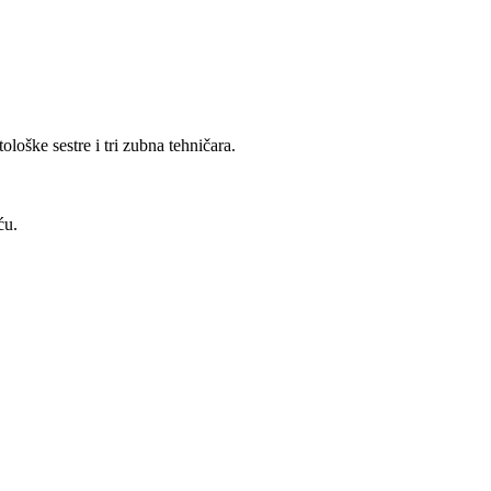
loške sestre i tri zubna tehničara.
ću.