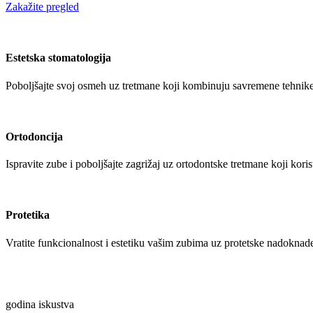
Zakažite pregled
Estetska stomatologija
Poboljšajte svoj osmeh uz tretmane koji kombinuju savremene tehnike 
Ortodoncija
Ispravite zube i poboljšajte zagrižaj uz ortodontske tretmane koji kor
Protetika
Vratite funkcionalnost i estetiku vašim zubima uz protetske nadoknad
godina iskustva