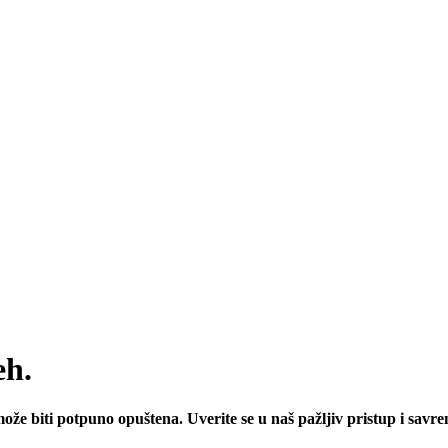
eh.
že biti potpuno opuštena. Uverite se u naš pažljiv pristup i savre