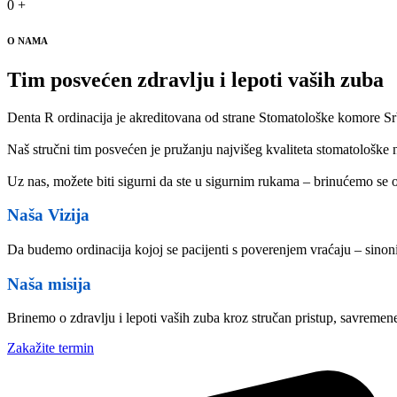
0
+
O NAMA
Tim posvećen zdravlju i lepoti vaših zuba
Denta R ordinacija je akreditovana od strane Stomatološke komore Srbi
Naš stručni tim posvećen je pružanju najvišeg kvaliteta stomatološke 
Uz nas, možete biti sigurni da ste u sigurnim rukama – brinućemo se 
Naša Vizija
Da budemo ordinacija kojoj se pacijenti s poverenjem vraćaju – sinoni
Naša misija
Brinemo o zdravlju i lepoti vaših zuba kroz stručan pristup, savremen
Zakažite termin