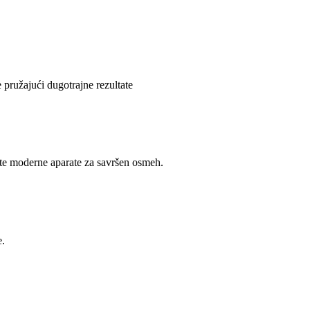
pružajući dugotrajne rezultate
iste moderne aparate za savršen osmeh.
e.