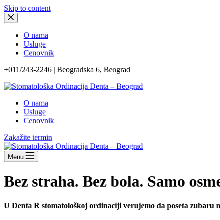
Skip to content
O nama
Usluge
Cenovnik
+011/243-2246 | Beogradska 6, Beograd
O nama
Usluge
Cenovnik
Zakažite termin
Menu
Bez straha. Bez bola. Samo osm
U Denta R stomatološkoj ordinaciji verujemo da poseta zubaru mo