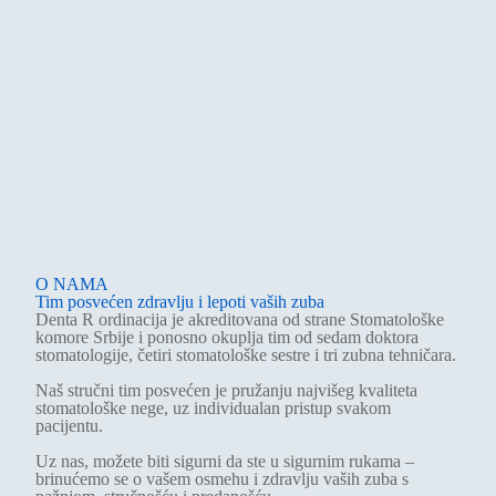
O NAMA
Tim posvećen zdravlju i lepoti vaših zuba
Denta R ordinacija je akreditovana od strane Stomatološke
komore Srbije i ponosno okuplja tim od sedam doktora
stomatologije, četiri stomatološke sestre i tri zubna tehničara.
Naš stručni tim posvećen je pružanju najvišeg kvaliteta
stomatološke nege, uz individualan pristup svakom
pacijentu.
Uz nas, možete biti sigurni da ste u sigurnim rukama –
brinućemo se o vašem osmehu i zdravlju vaših zuba s