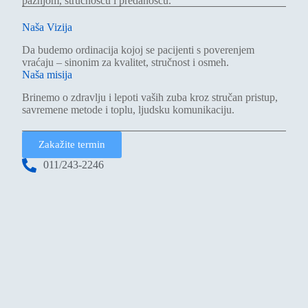
pažnjom, stručnošću i predanošću.
Naša Vizija
Da budemo ordinacija kojoj se pacijenti s poverenjem
vraćaju – sinonim za kvalitet, stručnost i osmeh.
Naša misija
Brinemo o zdravlju i lepoti vaših zuba kroz stručan pristup,
savremene metode i toplu, ljudsku komunikaciju.
Zakažite termin
011/243-2246