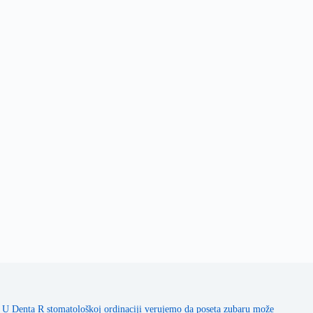
U Denta R stomatološkoj ordinaciji verujemo da poseta zubaru može