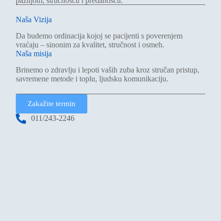
pažnjom, stručnošću i predanošću.
Naša Vizija
Da budemo ordinacija kojoj se pacijenti s poverenjem
vraćaju – sinonim za kvalitet, stručnost i osmeh.
Naša misija
Brinemo o zdravlju i lepoti vaših zuba kroz stručan pristup,
savremene metode i toplu, ljudsku komunikaciju.
Zakažite termin
011/243-2246