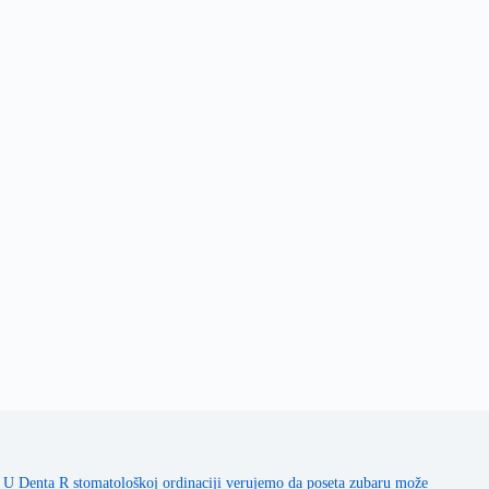
U Denta R stomatološkoj ordinaciji verujemo da poseta zubaru može