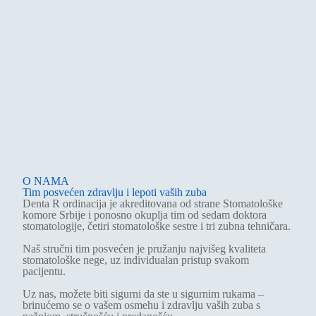
O NAMA
Tim posvećen zdravlju i lepoti vaših zuba
Denta R ordinacija je akreditovana od strane Stomatološke
komore Srbije i ponosno okuplja tim od sedam doktora
stomatologije, četiri stomatološke sestre i tri zubna tehničara.
Naš stručni tim posvećen je pružanju najvišeg kvaliteta
stomatološke nege, uz individualan pristup svakom
pacijentu.
Uz nas, možete biti sigurni da ste u sigurnim rukama –
brinućemo se o vašem osmehu i zdravlju vaših zuba s